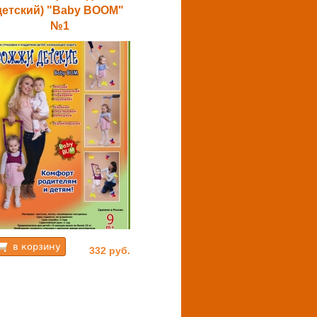
детский) "Baby BOOM"
№1
332 руб.