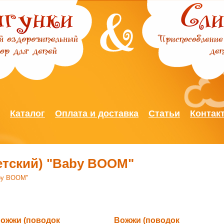
Jump to Navigation
Каталог
Оплата и доставка
Статьи
Контак
етский) "Baby BOOM"
aby BOOM"
ожжи (поводок
Вожжи (поводок