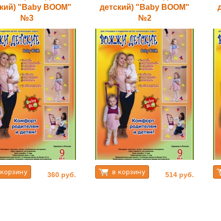
кий) "Baby BOOM"
детский) "Baby BOOM"
№3
№2
360 руб.
514 руб.