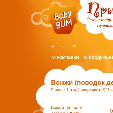
О компании
О продукции
Вожжи (поводок д
Главная
› Вожжи (поводок детский) "B
Вы здесь
Вожжи (поводок
В