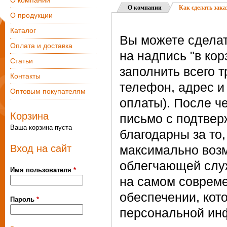
О компании
О компании
Как сделать зака
О продукции
Каталог
Вы можете сделат
Оплата и доставка
на надпись "в кор
Статьи
заполнить всего т
Контакты
телефон, адрес и
Оптовым покупателям
оплаты). После ч
Корзина
письмо с подтвер
Ваша корзина пуста
благодарны за то
Вход на сайт
максимально воз
облегчающей служ
Имя пользователя
*
на самом соврем
обеспечении, кот
Пароль
*
персональной ин